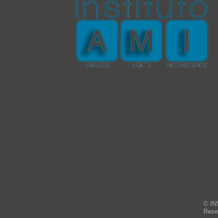
© IN
Rese