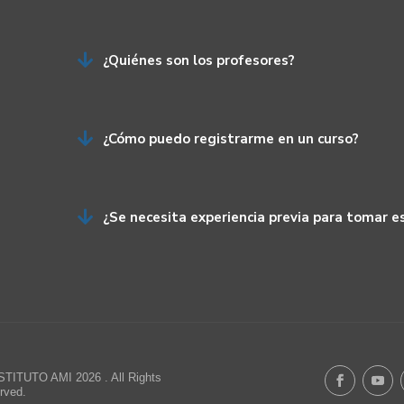

¿Quiénes son los profesores?

¿Cómo puedo registrarme en un curso?

¿Se necesita experiencia previa para tomar e
STITUTO AMI 2026 . All Rights
rved.