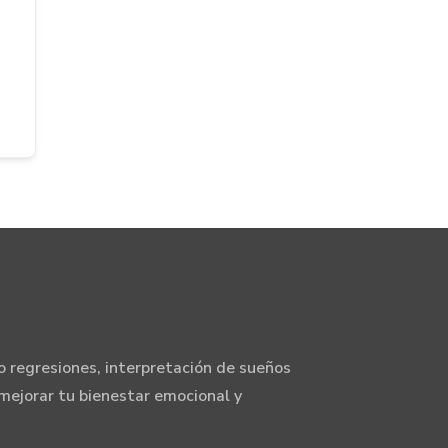
 regresiones, interpretación de sueños
mejorar tu bienestar emocional y