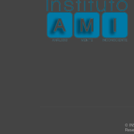
© IN
Rese