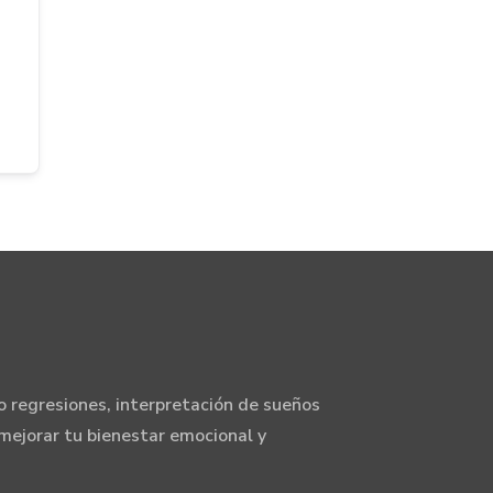
 regresiones, interpretación de sueños
mejorar tu bienestar emocional y