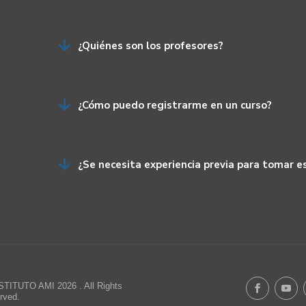

¿Quiénes son los profesores?

¿Cómo puedo registrarme en un curso?

¿Se necesita experiencia previa para tomar e
STITUTO AMI 2026 . All Rights
rved.