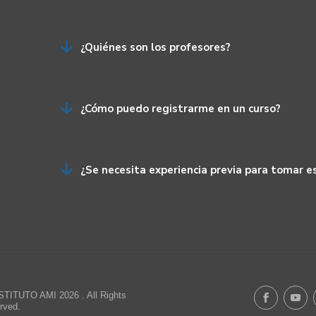

¿Quiénes son los profesores?

¿Cómo puedo registrarme en un curso?

¿Se necesita experiencia previa para tomar e
STITUTO AMI 2026 . All Rights
rved.