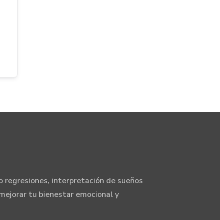
 regresiones, interpretación de sueños
mejorar tu bienestar emocional y