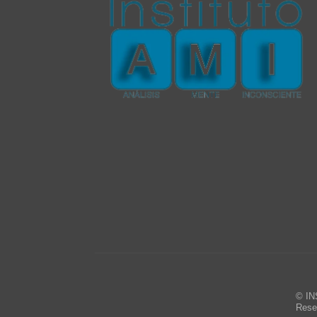
© IN
Rese